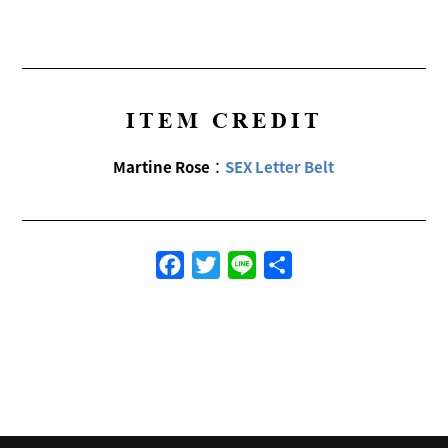
ITEM CREDIT
Martine Rose
：
SEX Letter Belt
Facebook
Twitter
Line
共
有