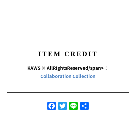
ITEM CREDIT
KAWS × AllRightsReserved/span>：
Collaboration Collection
Facebook
Twitter
Line
共
有