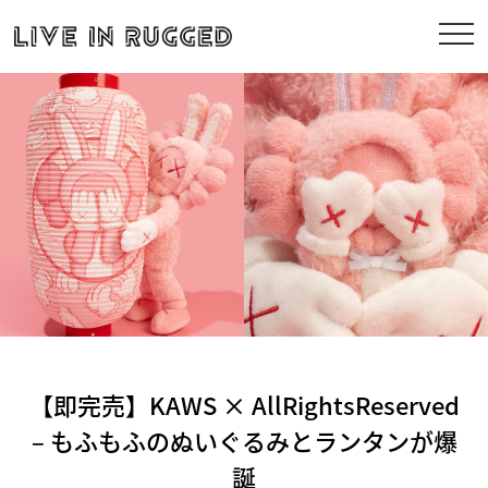
【即完売】KAWS × AllRightsReserved
– もふもふのぬいぐるみとランタンが爆
誕