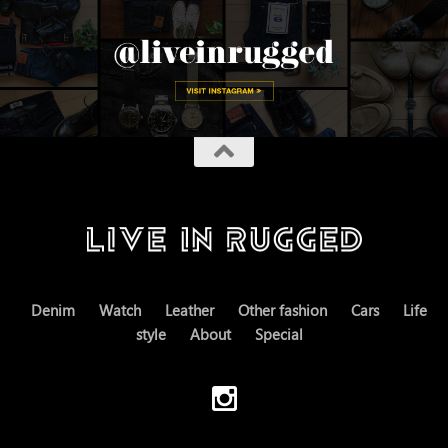
Denim
Watch
Leather
Other fashion
Cars
Life
style
About
Special