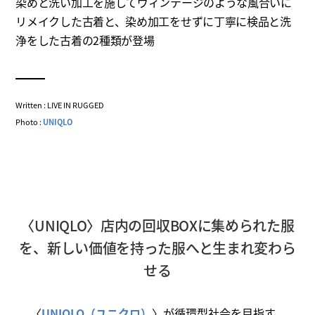
染めと洗い加工を施してヴィンテージのような風合いに
リメイクした古着と、染め加工をせずに丁寧に検品と洗
浄をした古着の2種類が登場
Written : LIVE IN RUGGED
Photo :
UNIQLO
〈UNIQLO〉店内の回収BOXに集められた服
を、新しい価値を持った服へと生まれ変わら
せる
〈
UNIQLO（ユニクロ）
〉が循環型社会を目指す