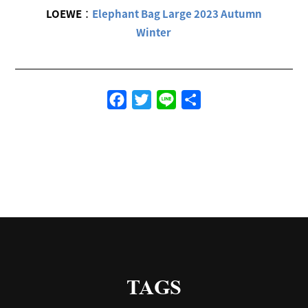
LOEWE
：
Elephant Bag Large 2023 Autumn
Winter
Facebook
Twitter
Line
共
有
TAGS