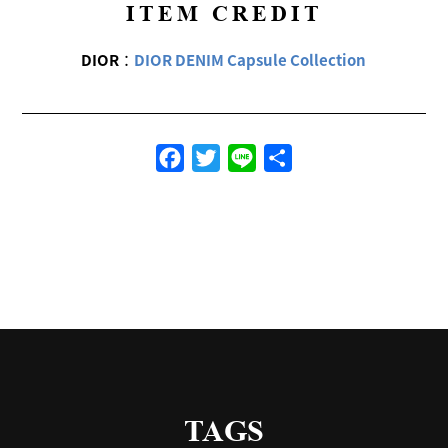
ITEM CREDIT
DIOR
：
DIOR DENIM Capsule Collection
Facebook
Twitter
Line
共
有
TAGS