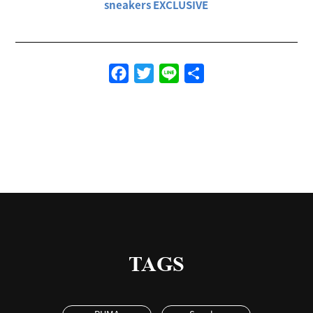
sneakers EXCLUSIVE
Facebook
Twitter
Line
共
有
TAGS