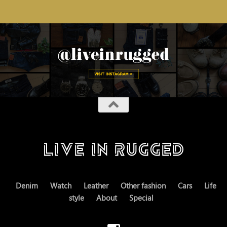
Denim
Watch
Leather
Other fashion
Cars
Life
style
About
Special