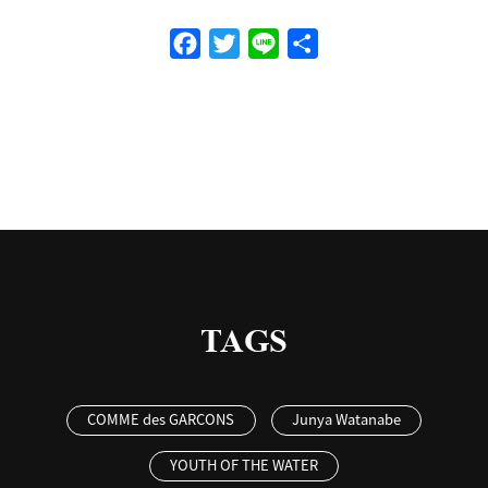
Facebook
Twitter
Line
共
有
TAGS
COMME des GARCONS
Junya Watanabe
YOUTH OF THE WATER