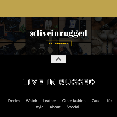
Denim
Watch
Leather
Other fashion
Cars
Life
style
About
Special