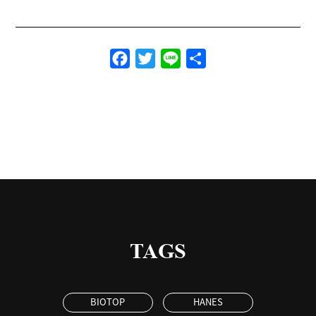
Facebook
Twitter
Line
共
有
TAGS
BIOTOP
HANES