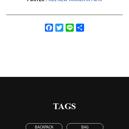
Facebook
Twitter
Line
共
有
TAGS
BACKPACK
BAG