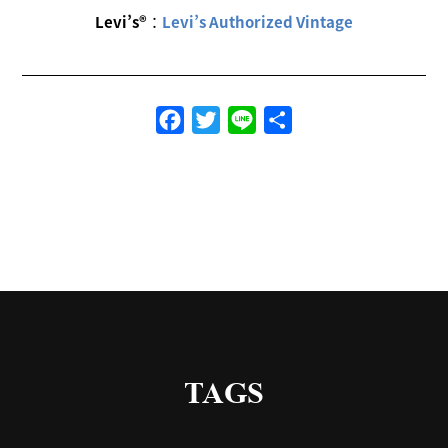
Levi’s®
：
Levi’s Authorized Vintage
Facebook
Twitter
Line
共
有
TAGS