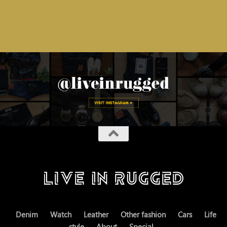
Denim
Watch
Leather
Other fashion
Cars
Life
style
About
Special