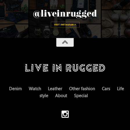
Denim
Watch
Leather
Other fashion
Cars
Life
style
About
Special