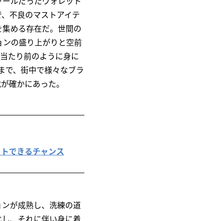
ツールだったウォレット
で、不良のマストアイテ
を集める存在だ。世間の
ョンの盛り上がりと空前
で当たり前のように身に
のまで、街中で様々なブラ
代が確かにあった。
ゲットできるチャンス
ョンが成熟し、洗練の道
化し、それに伴い身に着