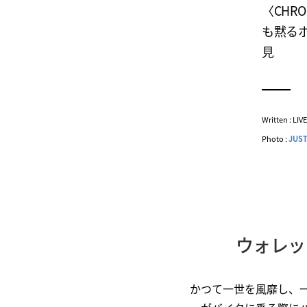
〈CHR
も黙る
見
Written : LI
Photo :
JUST
ウォレッ
かつて一世を風靡し、