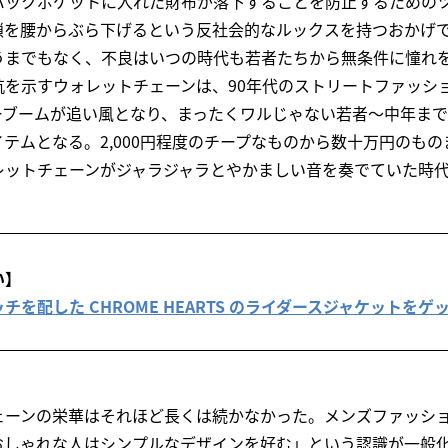
バックポケットに入れた財布が落下することを防止するための
鎖を腰からぶら下げるという反社会的なルックスを持つおかげ
うまでもなく、不良はいつの時代も若者たちから無条件に憧れ
抗を示すウォレットチェーンは、90年代のストリートファッシ
ーブームが追い風となり、まったくワルじゃない若者～中年ま
テムとなる。2,000円程度のチープなものから数十万円のも
レットチェーンがジャラジャラとやかましい音を奏でていた時
い】
を配した CHROME HEARTS のライダースジャケットを
ェーンの栄華はそれほど長くは続かなかった。メンズファッシ
おしゃれな人はシンプルなデザインを好む」という認識が一般