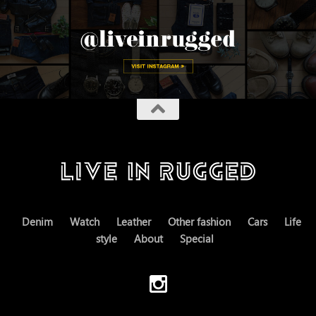
Denim
Watch
Leather
Other fashion
Cars
Life
style
About
Special