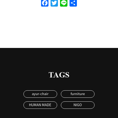
Facebook
Twitter
Line
共
有
TAGS
ayur-chair
furniture
HUMAN MADE
NIGO