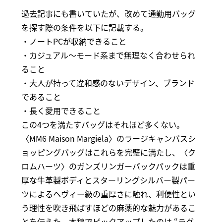
過去記事にも書いていたが、改めて通勤用バッグ
を探す際の条件を以下に記載する。
・ノートPCが収納できること
・カジュアル～モード系まで無理なく合わせられ
ること
・大人が持って違和感のないデザイン、ブランド
であること
・長く愛用できること
この4つを満たすバッグはそれほど多くない。
〈MM6 Maison Margiela〉のラージキャンバスシ
ョッピングバッグはこれらを完璧に満たし、〈ク
ロムハーツ〉のガンズリンガーバックパックは重
厚な牛革製ボディとスターリングシルバー製パー
ツによるヘヴィー級の重厚さに触れ、利便性とい
う理性を吹き飛ばすほどの麻薬的な魅力があるこ
とを伝えた。本稿でピックアップしたのは “ラグ