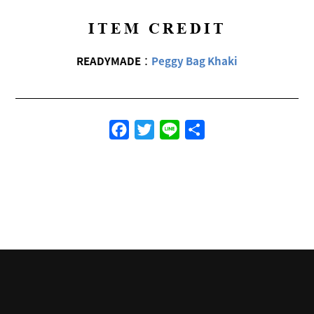
ITEM CREDIT
READYMADE
：
Peggy Bag Khaki
Facebook
Twitter
Line
共
有