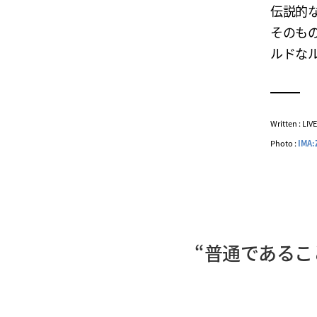
伝説的
そのも
ルドな
Written : LI
Photo :
IMA:
“普通であるこ