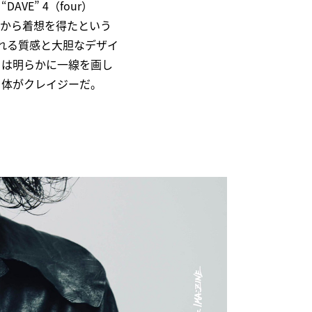
AVE” 4（four）
ットから着想を得たという
れる質感と大胆なデザイ
とは明らかに一線を画し
自体がクレイジーだ。