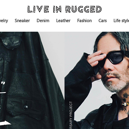
elry
Sneaker
Denim
Leather
Fashion
Cars
Life styl