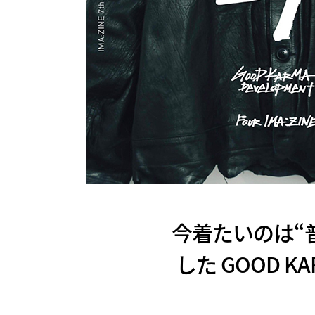
今着たいのは“普通
した GOOD K