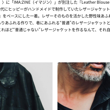
「IMA:ZINE（イマジン）」が別注した『Leather Blouse “D
1970年代にヒッピーがハンドメイドで制作していたレザージャケ
E』をベースにした一着。レザーそのものを活かした野性味あふ
もりあふれる作りで、巷にあふれる“普通”のレザージャケット
これほど“普通じゃない”レザージャケットを作るなんて、それ