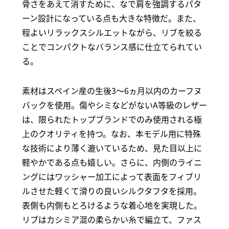
骨さをあえて消すために、なで肩を強調するパタ
ーン設計になっている点も大きな特徴だ。また、
程よいリラックスシルエットながら、リブを絞る
ことでコンパクトなバランス感に仕立てられてい
る。
素材はスペイン産の生後3～6ヵ月以内のカーフヌ
バックを使用。傷やシミなどがないA等級のレザー
は、限られたトップブランドでのみ使用される極
上のクオリティを持つ。なお、本モデル用に特殊
な技術により薄く漉いているため、見た目以上に
軽やかである点も嬉しい。さらに、内側のライニ
ングにはワッシャー加工によって表面をフィブリ
ルさせた軽くて滑りの良いシルクタフタを採用。
表側も内側もとろけるような着心地を実現した。
リブはカシミア混の柔らかい糸で編立て、ファス