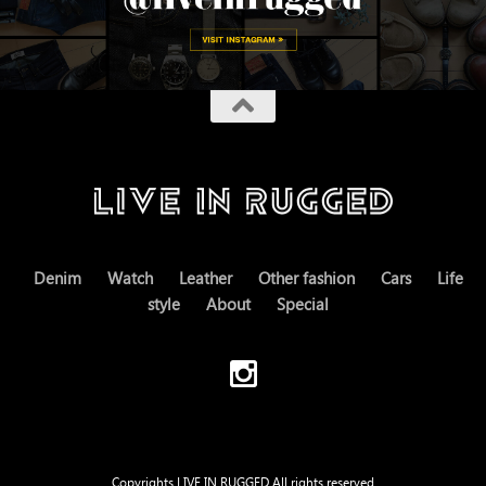
Denim
Watch
Leather
Other fashion
Cars
Life
style
About
Special
Copyrights LIVE IN RUGGED All rights reserved