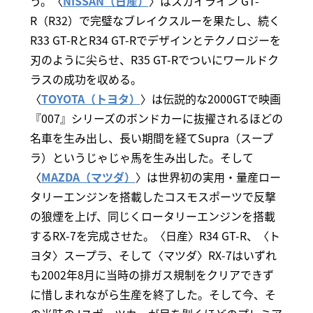
う。〈
NISSAN（日産）
〉はスカイライン GT-
R（R32）で完璧なブレイクスルーを果たし、続く
R33 GT-RとR34 GT-Rでデザインとテクノロジーを
刃のように尖らせ、R35 GT-Rでついにワールドク
ラスの成功を収める。
〈
TOYOTA（トヨタ）
〉は伝説的な2000GTで映画
『007』シリーズのボンドカーに抜擢されるほどの
名車を生み出し、長い期間を経てSupra（スープ
ラ）というじゃじゃ馬を生み出した。そして
〈
MAZDA（マツダ）
〉は世界初の実用・量産ロー
タリーエンジンを搭載したコスモスポーツで反撃
の狼煙を上げ、同じくロータリーエンジンを搭載
するRX-7を完成させた。〈日産〉R34 GT-R、〈ト
ヨタ〉スープラ、そして〈マツダ〉RX-7はいずれ
も2002年8月に当時の排ガス規制をクリアできず
に惜しまれながら生産を終了した。そして今、そ