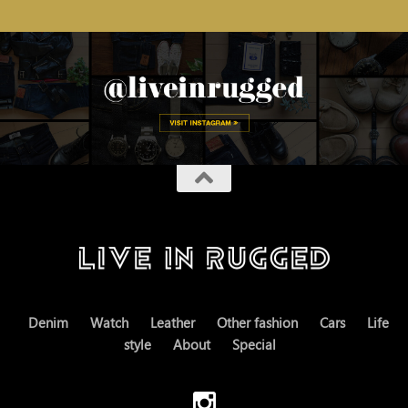
Denim
Watch
Leather
Other fashion
Cars
Life
style
About
Special