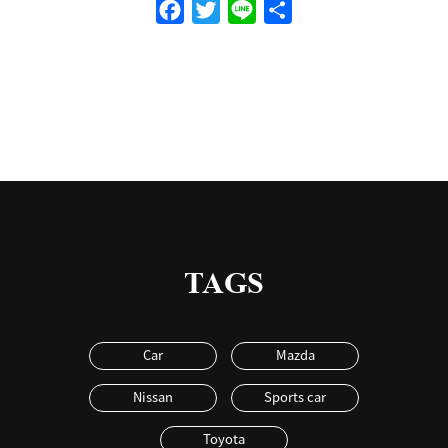
Facebook
Twitter
Line
共
有
TAGS
Car
Mazda
Nissan
Sports car
Toyota