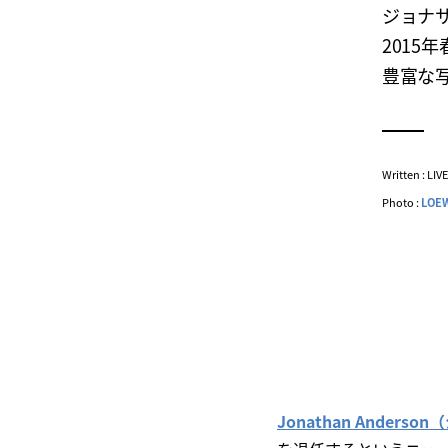
ジョナ
2015
豊富な
Written : LI
Photo :
LOE
Jonathan Ander