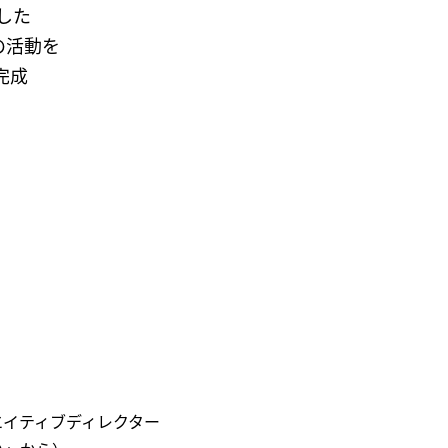
した
の活動を
完成
エイティブディレクター