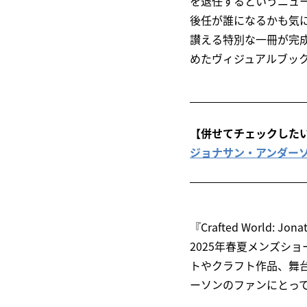
を退任するというニュ
後任が誰になるかも気
讃える特別な一冊が完
めたヴィジュアルブック『Cra
【併せてチェックした
ジョナサン・アンダーソ
『Crafted World:
2025年春夏メンズシ
トやクラフト作品、舞台
ーソンのファンにとっ