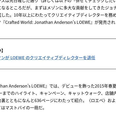
ースは先日報じた通り（詳しくは以下の「併せてチェックした
になるところだが、まずはメゾンに多大な貢献をしてきたジョ
成した。10年以上にわたってクリエイティブディレクターを務
fted World: Jonathan Anderson’s LOEWE』が発売さ
い】
ンが LOEWE のクリエイティブディレクターを退任
 Jonathan Anderson’s LOEWE』では、デビューを飾った20
ョーまでのハイライト、キャンペーン、キャットウォーク、店舗
裏とともになんと636ページにわたって紹介。〈ロエベ〉お
てはマストバイの一冊だ。