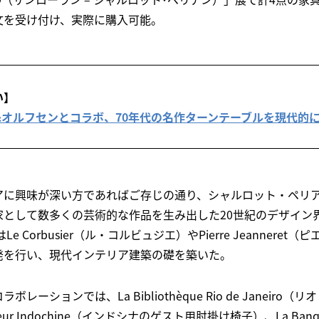
文を受け付け、実際に購入可能。
い】
&オルフセンとコラボ、70年代の名作ターンテーブルを現代的
アに興味が深い方であればご存じの通り、シャルロット・ペリ
として数多くの芸術的な作品を生み出した20世紀のデザイン界
e Corbusier（ル・コルビュジエ）やPierre Jeannere
発を行い、現代インテリア建築の礎を築いた。
ーションでは、La Bibliothèque Rio de Janeiro
siteur Indochine（インドシナのゲスト用肘掛け椅子）、La Banquett