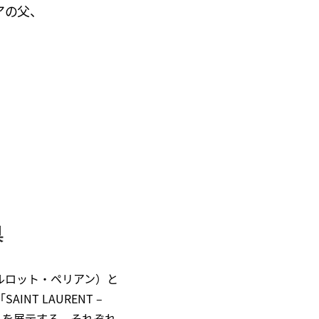
アの父、
具
（シャルロット・ペリアン）と
T LAURENT –
の家具を展示する。それぞれ