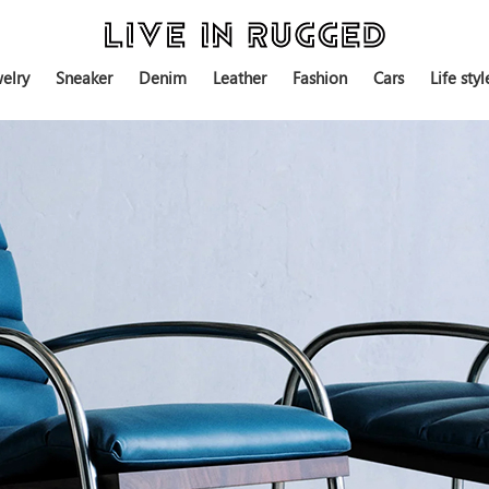
elry
Sneaker
Denim
Leather
Fashion
Cars
Life styl