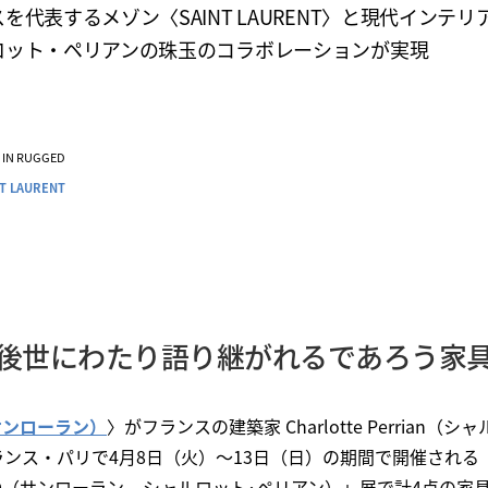
を代表するメゾン〈SAINT LAURENT〉と現代インテリ
ロット・ペリアンの珠玉のコラボレーションが実現
VE IN RUGGED
T LAURENT
後世にわたり語り継がれるであろう家
T（サンローラン）
〉がフランスの建築家 Charlotte Perrian
ス・パリで4月8日（火）～13日（日）の期間で開催される「SAIN
RRIAND（サンローラン – シャルロット･ペリアン）」展で計4点