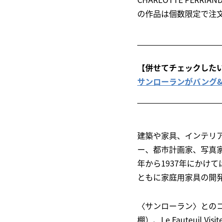
の作品は個数限定で注
【併せてチェックした
サンローランがバング
建築や家具、インテリ
ー、都市計画家、写真家
年から1937年にかけてはL
ともに家庭用家具の開
〈サンローラン〉とのコラボレ
棚）、Le Fauteuil Vi