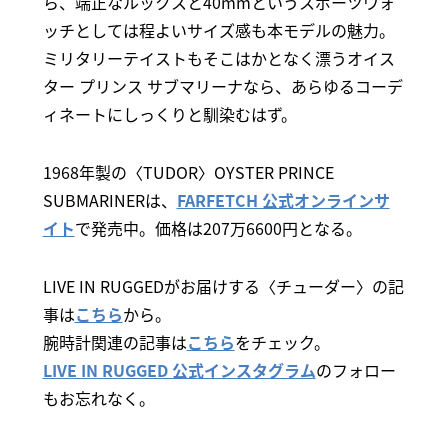
ら、端正なルックスと40mmというスポーツウォ
ッチとしては程よいサイズ感も本モデルの魅力。
ミリタリーテイストもそこはかとなく漂うオイス
ター プリンス サブマリーナなら、あらゆるコーデ
ィネートにしっくりと馴染むはず。
1968年製の〈TUDOR〉OYSTER PRINCE
SUBMARINERは、
FARFETCH 公式オンラインサ
イト
で発売中。価格は207万6600円となる。
LIVE IN RUGGEDがお届けする〈チューダー〉の記
事は
こちら
から。
腕時計関連の記事は
こちら
をチェック。
LIVE IN RUGGED 公式インスタグラム
のフォロー
もお忘れなく。