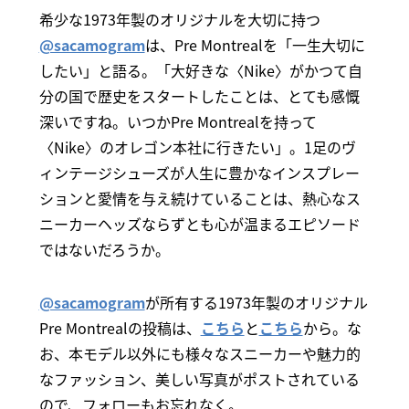
希少な1973年製のオリジナルを大切に持つ
@sacamogram
は、Pre Montrealを「一生大切に
したい」と語る。「大好きな〈Nike〉がかつて自
分の国で歴史をスタートしたことは、とても感慨
深いですね。いつかPre Montrealを持って
〈Nike〉のオレゴン本社に行きたい」。1足のヴ
ィンテージシューズが人生に豊かなインスプレー
ションと愛情を与え続けていることは、熱心なス
ニーカーヘッズならずとも心が温まるエピソード
ではないだろうか。
@sacamogram
が所有する1973年製のオリジナル
Pre Montrealの投稿は、
こちら
と
こちら
から。な
お、本モデル以外にも様々なスニーカーや魅力的
なファッション、美しい写真がポストされている
ので、フォローもお忘れなく。