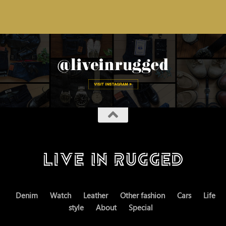
Denim
Watch
Leather
Other fashion
Cars
Life
style
About
Special