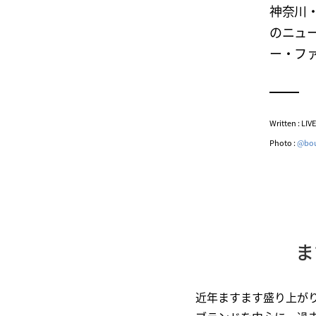
神奈川
のニュー
ー・ファ
Written : LI
Photo :
@bou
ま
近年ますます盛り上が