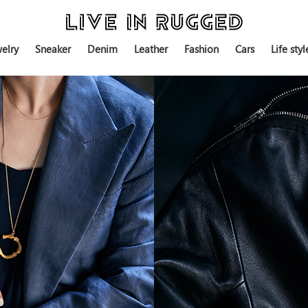
elry
Sneaker
Denim
Leather
Fashion
Cars
Life styl