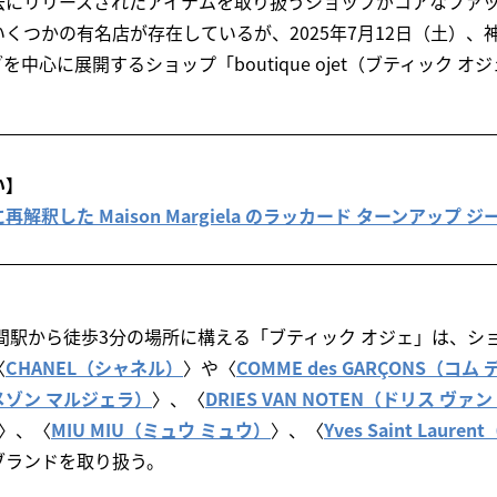
去にリリースされたアイテムを取り扱うショップがコアなファ
くつかの有名店が存在しているが、2025年7月12日（土）、
中心に展開するショップ「boutique ojet（ブティック 
い】
釈した Maison Margiela のラッカード ターンアップ ジ
間駅から徒歩3分の場所に構える「ブティック オジェ」は、シ
〈
CHANEL（シャネル）
〉や〈
COMME des GARÇONS（コム
la（メゾン マルジェラ）
〉、〈
DRIES VAN NOTEN（ドリス ヴァ
〉、〈
MIU MIU（ミュウ ミュウ）
〉、〈
Yves Saint Laur
ブランドを取り扱う。