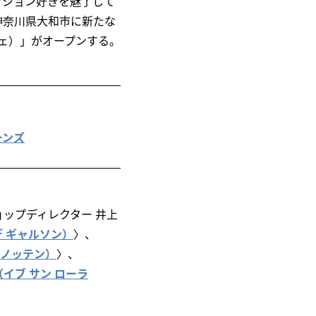
ッション好きを魅了して
神奈川県大和市に新たな
オジェ）」がオープンする。
ーンズ
ョップディレクター 井上
 デ ギャルソン）
〉、
ン ノッテン）
〉、
ent（イブ サン ローラ