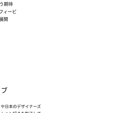
う期待
はフィービ
点展開
イブ
ドや日本のデザイナーズ