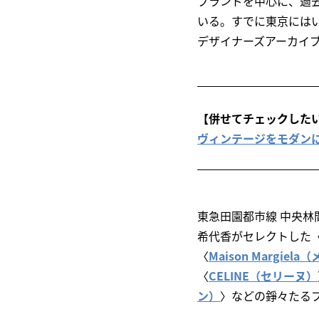
ブランドを中心に、過
いる。すでに東京にはい
デザイナーズアーカイブを
【併せてチェックした
ヴィンテージをモダンに再解
東急田園都市線 中央林
希代香がセレクトした
〈
Maison Margie
〈
CELINE（セリーヌ）
ン）
〉などの錚々たる