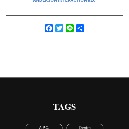
Facebook
Twitter
Line
共
有
TAGS
A.P.C.
Denim