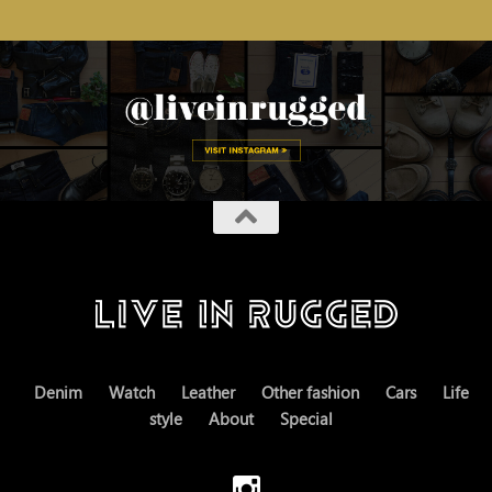
Denim
Watch
Leather
Other fashion
Cars
Life
style
About
Special