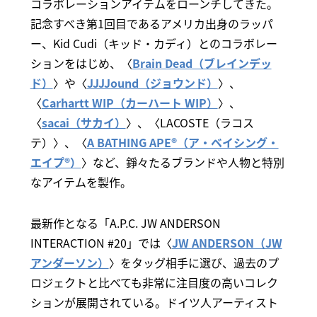
コラボレーションアイテムをローンチしてきた。
記念すべき第1回目であるアメリカ出身のラッパ
ー、Kid Cudi（キッド・カディ）とのコラボレー
ションをはじめ、〈
Brain Dead（ブレインデッ
ド）
〉や〈
JJJJound（ジョウンド）
〉、
〈
Carhartt WIP（カーハート WIP）
〉、
〈
sacai（サカイ）
〉、〈LACOSTE（ラコス
テ）〉、〈
A BATHING APE®（ア・ベイシング・
エイプ®）
〉など、錚々たるブランドや人物と特別
なアイテムを製作。
最新作となる「A.P.C. JW ANDERSON
INTERACTION #20」では〈
JW ANDERSON（JW
アンダーソン）
〉をタッグ相手に選び、過去のプ
ロジェクトと比べても非常に注目度の高いコレク
ションが展開されている。ドイツ人アーティスト