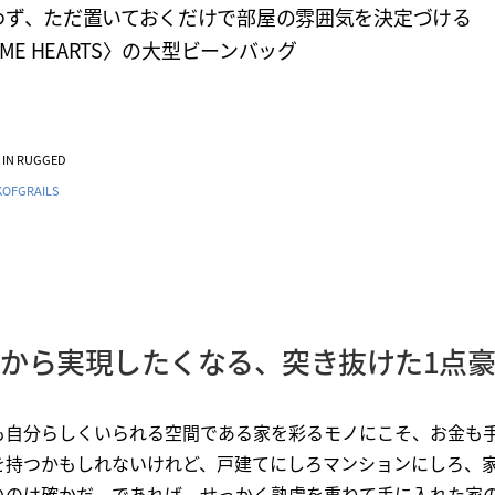
わず、ただ置いておくだけで部屋の雰囲気を決定づける
OME HEARTS〉の大型ビーンバッグ
VE IN RUGGED
OFGRAILS
から実現したくなる、突き抜けた1点
も自分らしくいられる空間である家を彩るモノにこそ、お金も
を持つかもしれないけれど、戸建てにしろマンションにしろ、
いのは確かだ。であれば、せっかく熟慮を重ねて手に入れた家