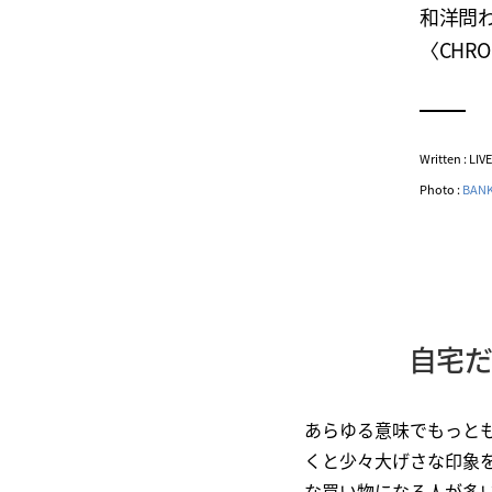
和洋問
〈CHR
Written : LI
Photo :
BANK
自宅だ
あらゆる意味でもっと
くと少々大げさな印象
な買い物になる人が多