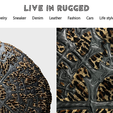
elry
Sneaker
Denim
Leather
Fashion
Cars
Life styl