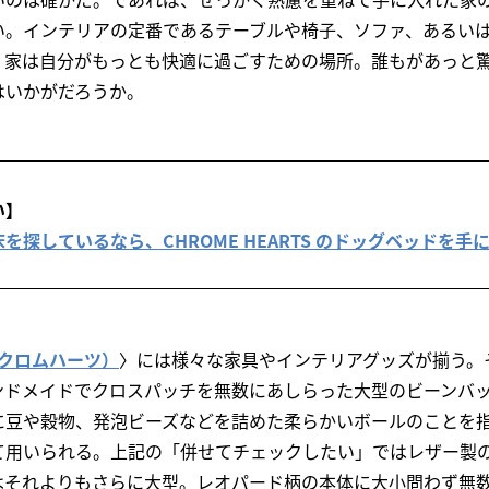
い。インテリアの定番であるテーブルや椅子、ソファ、あるい
、家は自分がもっとも快適に過ごすための場所。誰もがあっと驚
はいかがだろうか。
い】
を探しているなら、CHROME HEARTS のドッグベッドを手
S（クロムハーツ）
〉には様々な家具やインテリアグッズが揃う。
ンドメイドでクロスパッチを無数にあしらった大型のビーンバ
に豆や穀物、発泡ビーズなどを詰めた柔らかいボールのことを
て用いられる。上記の「併せてチェックしたい」ではレザー製
はそれよりもさらに大型。レオパード柄の本体に大小問わず無