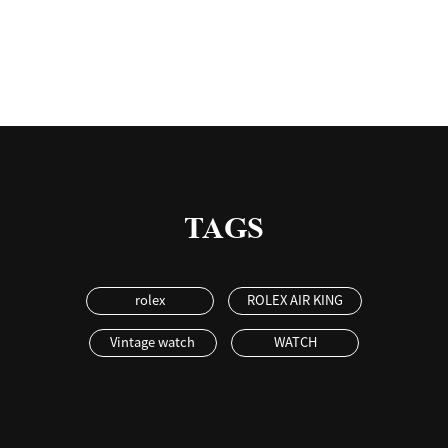
TAGS
rolex
ROLEX AIR KING
Vintage watch
WATCH