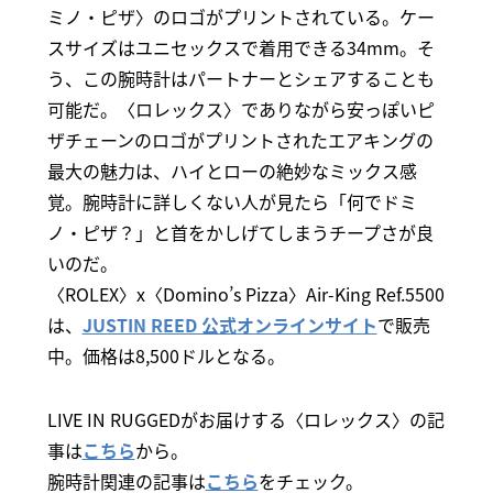
ミノ・ピザ〉のロゴがプリントされている。ケー
スサイズはユニセックスで着用できる34mm。そ
う、この腕時計はパートナーとシェアすることも
可能だ。〈ロレックス〉でありながら安っぽいピ
ザチェーンのロゴがプリントされたエアキングの
最大の魅力は、ハイとローの絶妙なミックス感
覚。腕時計に詳しくない人が見たら「何でドミ
ノ・ピザ？」と首をかしげてしまうチープさが良
いのだ。
〈ROLEX〉x〈Domino’s Pizza〉Air-King Ref.5500
は、
JUSTIN REED 公式オンラインサイト
で販売
中。価格は8,500ドルとなる。
LIVE IN RUGGEDがお届けする〈ロレックス〉の記
事は
こちら
から。
腕時計関連の記事は
こちら
をチェック。