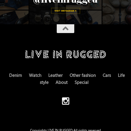
Denim
Watch
Leather
Other fashion
Cars
Life
style
About
Special
Copyrights LIVE IN RUGGED All rights reserved