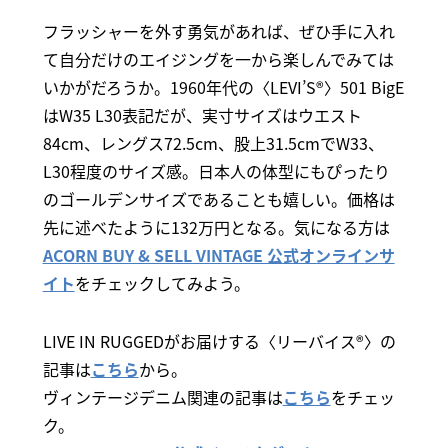
フラッシャーを外す勇気があれば、ぜひ手に入れ
て自分だけのエイジングを一から楽しんでみては
いかがだろうか。1960年代の〈LEVI’S®〉501 BigE
はW35 L30表記だが、実寸サイズはウエスト
84cm、レングス72.5cm、股上31.5cmでW33、
L30程度のサイズ感。日本人の体型にもぴったり
のゴールデンサイズであることも嬉しい。価格は
先に述べたように132万円となる。気になる方は
ACORN BUY & SELL VINTAGE 公式オンラインサ
イト
をチェックしてみよう。
LIVE IN RUGGEDがお届けする〈リーバイス®〉の
記事は
こちら
から。
ヴィンテージデニム関連の記事は
こちら
をチェッ
ク。