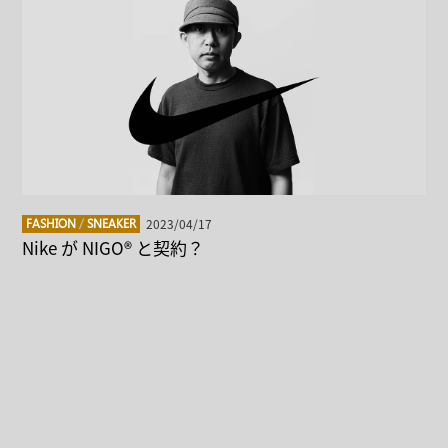
2023/04/17
FASHION
/
SNEAKER
Nike が NIGO® と契約？