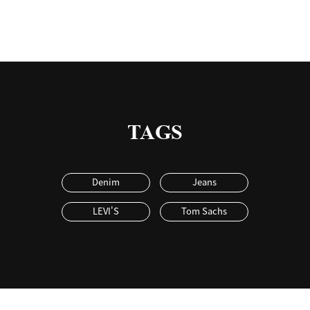
TAGS
Denim
Jeans
LEVI'S
Tom Sachs