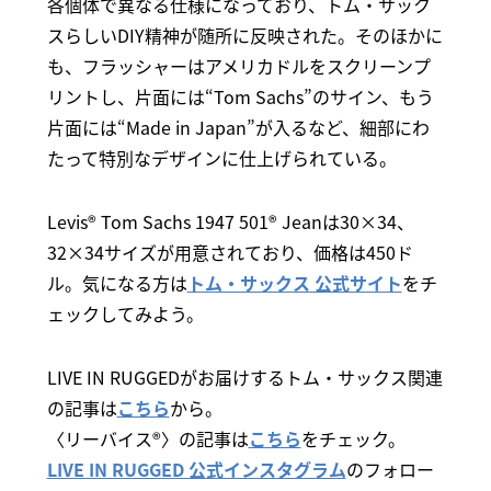
各個体で異なる仕様になっており、トム・サック
スらしいDIY精神が随所に反映された。そのほかに
も、フラッシャーはアメリカドルをスクリーンプ
リントし、片面には“Tom Sachs”のサイン、もう
片面には“Made in Japan”が入るなど、細部にわ
たって特別なデザインに仕上げられている。
Levis® Tom Sachs 1947 501® Jeanは30×34、
32×34サイズが用意されており、価格は450ド
ル。気になる方は
トム・サックス 公式サイト
をチ
ェックしてみよう。
LIVE IN RUGGEDがお届けするトム・サックス関連
の記事は
こちら
から。
〈リーバイス®〉の記事は
こちら
をチェック。
LIVE IN RUGGED 公式インスタグラム
のフォロー