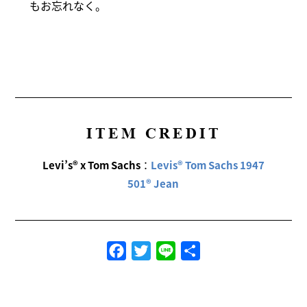
もお忘れなく。
ITEM CREDIT
Levi’s® x Tom Sachs
：
Levis® Tom Sachs 1947
501® Jean
Facebook
Twitter
Line
共
有