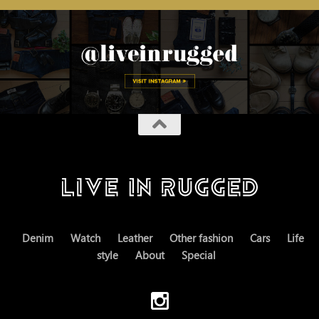
Denim
Watch
Leather
Other fashion
Cars
Life
style
About
Special