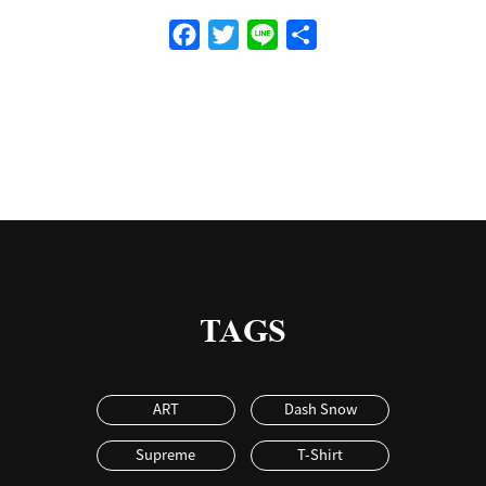
Facebook
Twitter
Line
共
有
TAGS
ART
Dash Snow
Supreme
T-Shirt