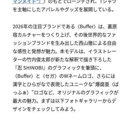
マンメイド®）
〉のもとでローンチされ、Tシャツ
を主軸にしたアパレルやグッズを展開している。
2026年の注目ブランドである〈Buffer〉は、裏原
宿カルチャーをつくり上げ、その後世界的なファ
ッションブランドを生み出した西山徹による自由
な感性と発想が魅力。本モデルは、イラストレー
ターの竹内俊太郎が新たな解釈で描き下ろした
『忍 SHINOBI』のグラフィックを筆頭に、
〈Buffer〉と〈セガ〉のWネームロゴ、さらには
漢字とひらがなで表現したユニークな“爆腐亜（ば
っふぁ）”ロゴなど、オリジナルのグラフィックが
最大の魅力。まずは以下フォトギャラリーからデ
ザインをチェックしてみよう。