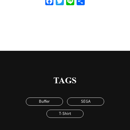
Facebook
Twitter
Line
共
有
TAGS
Buffer
SEGA
T-Shirt