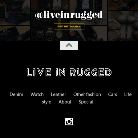
Denim
Watch
Leather
Other fashion
Cars
Life
style
About
Special