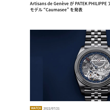
Artisans de Genève が PATEK PH
モデル “Caumasee” を発表
2022/07/21
WATCH