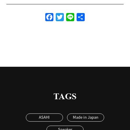
Facebook
Twitter
Line
共
有
TAGS
ASAHI
Made in Japan
Sneaker