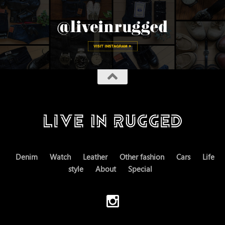
Denim
Watch
Leather
Other fashion
Cars
Life
style
About
Special