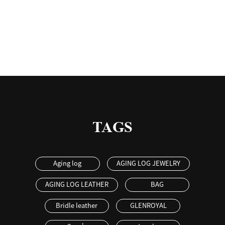
有
TAGS
Aging log
AGING LOG JEWELRY
AGING LOG LEATHER
BAG
Bridle leather
GLENROYAL