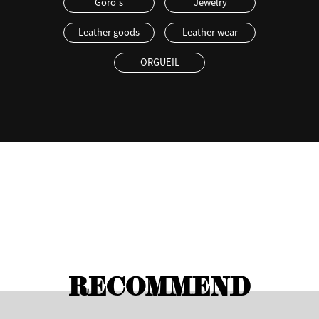
Goro's
Jewelry
Leather goods
Leather wear
ORGUEIL
RECOMMEND