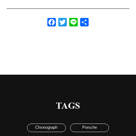
Facebook
Twitter
Line
共
有
TAGS
Chronograph
Porsche