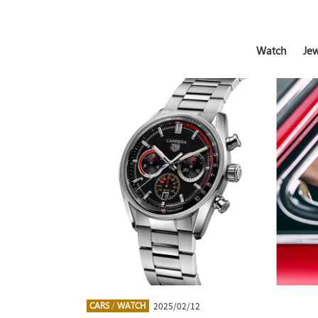
Watch
Jew
2025/02/12
CARS
/
WATCH