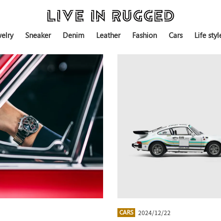
elry
Sneaker
Denim
Leather
Fashion
Cars
Life styl
2024/12/22
CARS