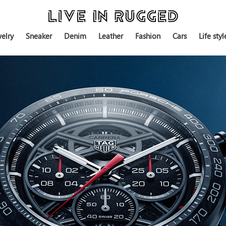
elry
Sneaker
Denim
Leather
Fashion
Cars
Life styl