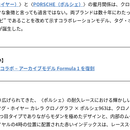
 ホイヤー）
〉と〈
PORSCHE（ポルシェ）
〉の蜜月関係は、クロ
クな象徴と言っても過言ではない。両ブランドは数十年にわた
ビ” であることを改めて示すコラボレーションモデル、タグ・ホ
3が誕生した。
い】
H とコラボ – アーカイブモデル Formula 1 を復刻
繰り広げられてきた、〈ポルシェ〉の耐久レースにおける輝かし
グ・ホイヤー カレラ クロノグラフ × ポルシェ963は、クロ
3つ目タイプでありながらモダンを極めたデザインと、内部のム
イヤルの4時の位置に配置された赤いインデックスは、レースス