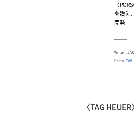
〈POR
を讃え、
開発
Written : LI
Photo :
TAG
〈TAG HEU