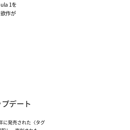
la 1を
意欲作が
ップデート
6年に発売された〈タグ