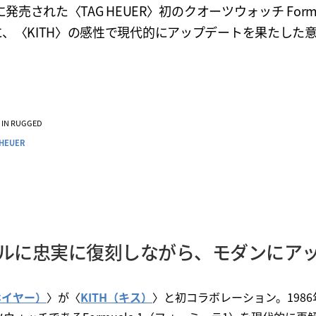
年に発売された〈TAG HEUER〉初のクオーツウォッチ Formu
に、〈KITH〉の感性で現代的にアップデートを果たした
VE IN RUGGED
 HEUER
ルに忠実に復刻しながら、モダンにア
 ホイヤー）
〉が〈
KITH（キス）
〉と初コラボレーション。198