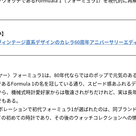
ウォッチであるFormuala 1（フォーミュラ1）を現代的に
い】
ヴィンテージ直系デザインのカレラ60周年アニバーサリーエデ
ヤー〉フォーミュラ1は、80年代ならではのポップで元気のあ
あるFormula 1の名を冠している通り、スピード感あふれる
から、機械式時計愛好家からは敬遠されがちだけれど、実は長
でもある。
ラボレーションで初代フォーミュラ1が選ばれたのは、同ブラン
ての初めての時計であり、その後のウォッチコレクションへの