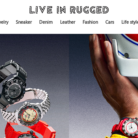
elry
Sneaker
Denim
Leather
Fashion
Cars
Life styl