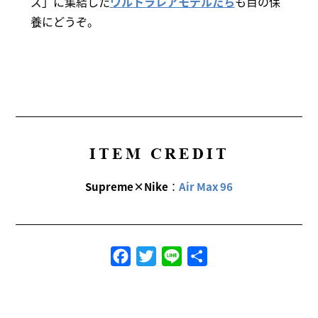
ズ」に集結した
ウルトラレアモデルたち
も目の保
養にどうぞ。
ITEM CREDIT
Supreme×Nike
：
Air Max 96
Facebook
Twitter
Line
共
有