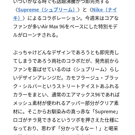
いついかなる時でも話題沸騰かつ即完売する
〈
Supreme（シュプリーム）
〉と〈
Nike（ナイ
キ）
〉によるコラボレーション。今週末はコアな
ファンが多いAir Max 96をベースにした特別モデ
ルがローンチされる。
ぶっちゃけどんなデザインであろうとも即完売し
てしまうであろう両社のコラボだが、発売前から
ファンを喜ばせているのは〈シュプリーム〉らし
いデザインアレンジだ。カモフラージュ・ブラッ
ク・シルバーというストリートテイストあふれる
カラーをまとい、通常のエアマックス96であれば
メッシュ素材が使われるアッパー部分がクリア素
材に。そこからお馴染みの真っ赤な「Supreme」
ロゴがチラ見できるというツボを押さえた仕様に
なっており、思わず「分かってるなー！」と喝采