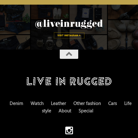
Denim
Watch
Leather
Other fashion
Cars
Life
style
About
Special