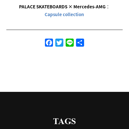
PALACE SKATEBOARDS × Mercedes-AMG
：
Capsule collection
Facebook
Twitter
Line
共
有
TAGS