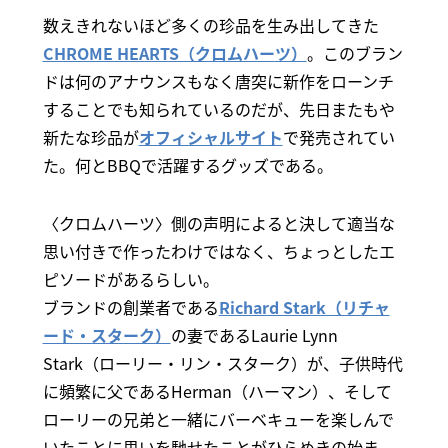
数えきれないほど多くの珍品を生み出してきた
CHROME HEARTS（クロムハーツ）
。このブラン
ドは何のアナウンスもなく唐突に新作をローンチ
することでも知られているのだが、先日またもや
新たな珍品が
オフィシャルサイト
で発売されてい
た。何とBBQで活躍するグッズである。
〈クロムハーツ〉側の声明によると決して適当な
思い付きで作ったわけではなく、ちょっとしたエ
ピソードがあるらしい。
ブランドの創業者である
Richard Stark（リチャ
ード・スターク）
の妻であるLaurie Lynn
Stark（ローリー・リン・スターク）が、子供時代
に頻繁に父であるHerman（ハーマン）、そして
ローリーの兄弟と一緒にバーベキューを楽しんで
いたことに思いを馳せたことがひらめきの始ま