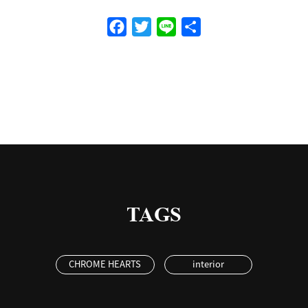
Facebook
Twitter
Line
共
有
TAGS
CHROME HEARTS
interior