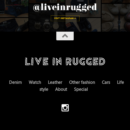
Denim
Watch
Leather
Other fashion
Cars
Life
style
About
Special