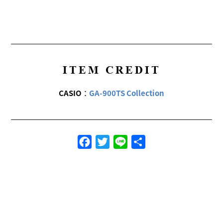
ITEM CREDIT
CASIO
：
GA-900TS Collection
Facebook
Twitter
Line
共
有