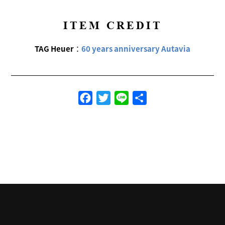
ITEM CREDIT
TAG Heuer
：
60 years anniversary Autavia
Facebook
Twitter
Line
共
有