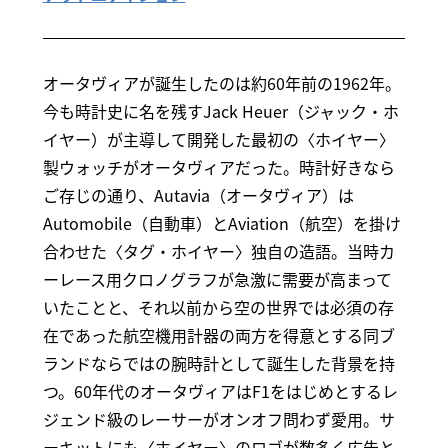
オータヴィアが誕生したのは約60年前の1962年。
今も時計史に名を残すJack Heuer（ジャック・ホ
イヤー）が主導して開発した最初の〈ホイヤー〉
製ウォッチがオータヴィアだった。時計好きなら
ご存じの通り、Autavia（オータヴィア）は
Automobile（自動車）とAviation（航空）を掛け
合わせた〈タグ・ホイヤー〉独自の造語。当時カ
ーレース用クロノグラフが急激に需要が高まって
いたことと、それ以前から空の世界では必須の存
在であった航空機用計器の両方を得意とする同ブ
ランドならではの腕時計として誕生した背景を持
つ。60年代のオータヴィアはF1をはじめとするレ
ジェンド級のレーサーがオンオフ問わず愛用。サ
ーキットにも〈ホイヤー〉のロゴが数多く広告と