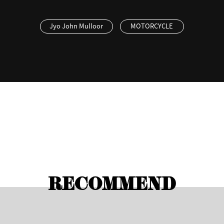
Jyo John Mulloor
MOTORCYCLE
RECOMMEND