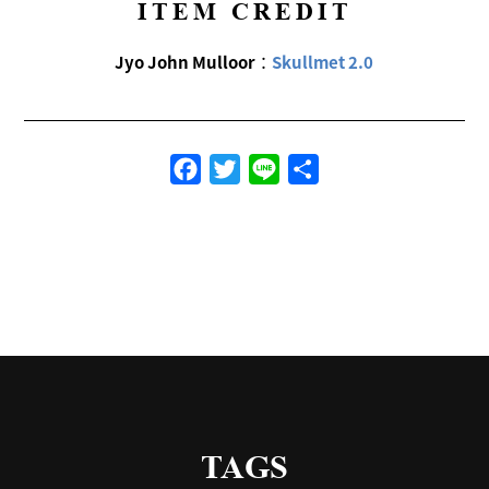
ITEM CREDIT
Jyo John Mulloor
：
Skullmet 2.0
Facebook
Twitter
Line
共
有
TAGS