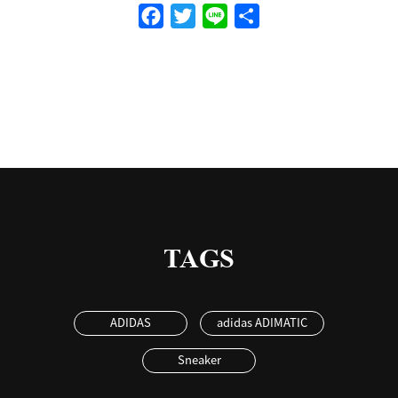
Facebook
Twitter
Line
共
有
TAGS
ADIDAS
adidas ADIMATIC
Sneaker