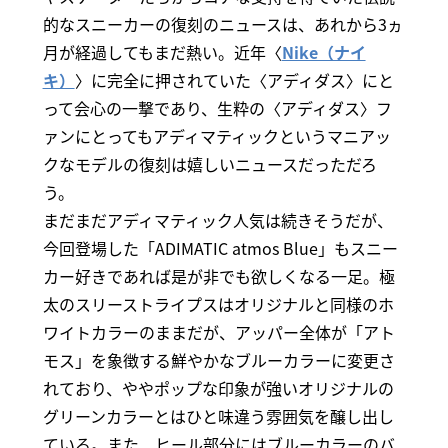
的なスニーカーの復刻のニュースは、あれから3ヵ
月が経過してもまだ熱い。近年〈
Nike（ナイ
キ）
〉に完全に押されていた〈アディダス〉にと
って会心の一撃であり、生粋の〈アディダス〉フ
ァンにとってもアディマティックというマニアッ
クなモデルの復刻は嬉しいニュースだっただろ
う。
まだまだアディマティック人気は続きそうだが、
今回登場した「ADIMATIC atmos Blue」もスニー
カー好きであれば是が非でも欲しくなる一足。極
太のスリーストライプスはオリジナルと同様のホ
ワイトカラーのままだが、アッパー全体が「アト
モス」を象徴する鮮やかなブルーカラーに変更さ
れており、ややポップな印象が強いオリジナルの
グリーンカラーとはひと味違う雰囲気を醸し出し
ている。また、ヒール部分にはブルーカラーのバ