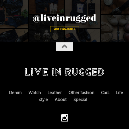
Denim
Watch
Leather
Other fashion
Cars
Life
style
About
Special