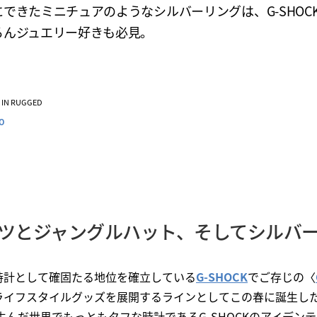
できたミニチュアのようなシルバーリングは、G-SHOC
ろんジュエリー好きも必見。
VE IN RUGGED
O
ツとジャングルハット、そしてシルバ
時計として確固たる地位を確立している
G-SHOCK
でご存じの〈
イフスタイルグッズを展開するラインとしてこの春に誕生した「
本が生んだ世界でもっともタフな時計であるG-SHOCKのアイデン