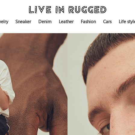
elry
Sneaker
Denim
Leather
Fashion
Cars
Life styl