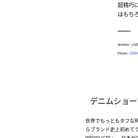
超精巧に
はもち
Written : LI
Photo :
CASI
デニムショー
世界でもっともタフな
らブランド史上初めてラ
PRODUCTS」。日