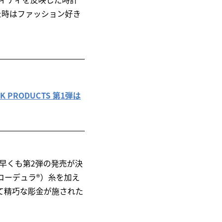
た時はファッション好き
PRODUCTS 第1弾は
日早くも第2弾の発売が決
®（コーデュラ®）糸を加え
て精巧な彫金が施された