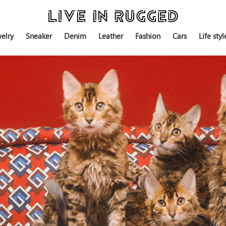
elry
Sneaker
Denim
Leather
Fashion
Cars
Life styl