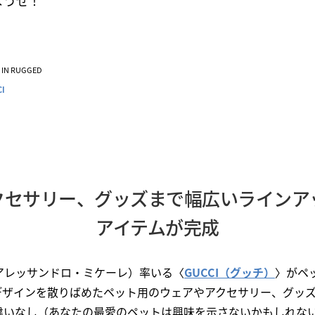
ようぜ！
VE IN RUGGED
CI
クセサリー、グッズまで幅広いラインア
アイテムが完成
hele（アレッサンドロ・ミケーレ）率いる〈
GUCCI（グッチ）
〉がペ
デザインを散りばめたペット用のウェアやアクセサリー、グッ
違いなし（あなたの最愛のペットは興味を示さないかもしれな