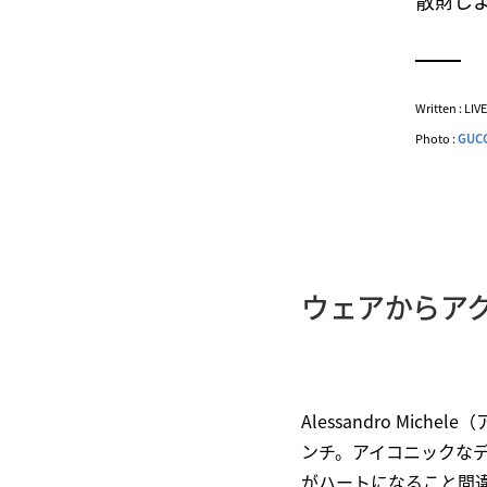
散財し
Written : LI
Photo :
GUC
ウェアからア
Alessandro Mic
ンチ。アイコニックな
がハートになること間